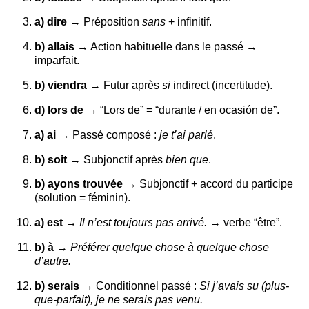
a) dire
→ Préposition
sans
+ infinitif.
b) allais
→ Action habituelle dans le passé →
imparfait.
b) viendra
→ Futur après
si
indirect (incertitude).
d) lors de
→ “Lors de” = “durante / en ocasión de”.
a) ai
→ Passé composé :
je t’ai parlé
.
b) soit
→ Subjonctif après
bien que
.
b) ayons trouvée
→ Subjonctif + accord du participe
(solution = féminin).
a) est
→
Il n’est toujours pas arrivé.
→ verbe “être”.
b) à
→
Préférer quelque chose à quelque chose
d’autre.
b) serais
→ Conditionnel passé :
Si j’avais su (plus-
que-parfait), je ne serais pas venu.