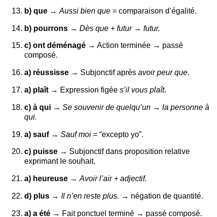
b) que
→
Aussi bien que
= comparaison d’égalité.
b) pourrons
→
Dès que + futur → futur.
c) ont déménagé
→ Action terminée → passé
composé.
a) réussisse
→ Subjonctif après
avoir peur que
.
a) plaît
→ Expression figée
s’il vous plaît
.
c) à qui
→
Se souvenir de quelqu’un → la personne à
qui.
a) sauf
→
Sauf moi
= “excepto yo”.
c) puisse
→ Subjonctif dans proposition relative
exprimant le souhait.
a) heureuse
→
Avoir l’air + adjectif.
d) plus
→
Il n’en reste plus.
→ négation de quantité.
a) a été
→ Fait ponctuel terminé → passé composé.