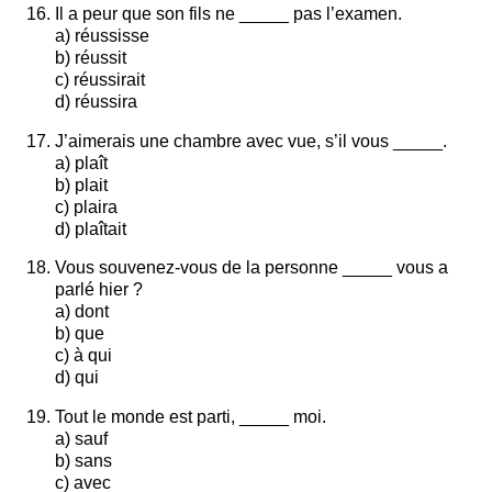
Il a peur que son fils ne _____ pas l’examen.
a) réussisse
b) réussit
c) réussirait
d) réussira
J’aimerais une chambre avec vue, s’il vous _____.
a) plaît
b) plait
c) plaira
d) plaîtait
Vous souvenez-vous de la personne _____ vous a
parlé hier ?
a) dont
b) que
c) à qui
d) qui
Tout le monde est parti, _____ moi.
a) sauf
b) sans
c) avec