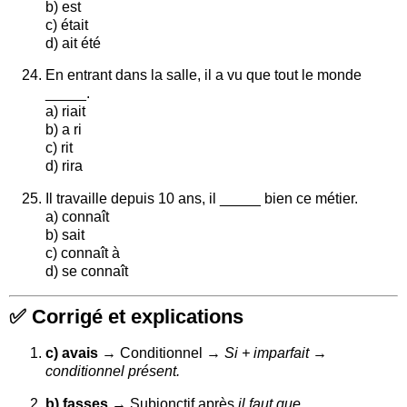
b) est
c) était
d) ait été
En entrant dans la salle, il a vu que tout le monde
_____.
a) riait
b) a ri
c) rit
d) rira
Il travaille depuis 10 ans, il _____ bien ce métier.
a) connaît
b) sait
c) connaît à
d) se connaît
✅
Corrigé et explications
c) avais
→ Conditionnel →
Si + imparfait →
conditionnel présent.
b) fasses
→ Subjonctif après
il faut que
.