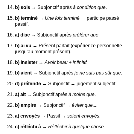
b) sois
→ Subjonctif après
à condition que
.
b) terminé
→
Une fois terminé
→ participe passé
passif.
a) dise
→ Subjonctif après
préférer que
.
b) ai vu
→ Présent parfait (expérience personnelle
jusqu’au moment présent).
b) insister
→
Avoir beau + infinitif.
b) aient
→ Subjonctif après
je ne suis pas sûr que
.
d) prétende
→ Subjonctif → jugement subjectif.
a) ait
→ Subjonctif après
à moins que
.
b) empire
→ Subjonctif →
éviter que...
.
a) envoyés
→ Passif →
soient envoyés
.
c) réfléchi à
→
Réfléchir à quelque chose.