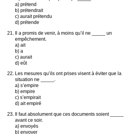
a) prétend
b) prétendrait
c) aurait prétendu
d) prétende
Il a promis de venir, à moins qu’il ne _____ un
empêchement.
a) ait
b) a
c) aurait
d) eût
Les mesures qu’ils ont prises visent à éviter que la
situation ne _____.
a) s’empire
b) empire
c) s’empirait
d) ait empiré
Il faut absolument que ces documents soient _____
avant ce soir.
a) envoyés
b) envoyer