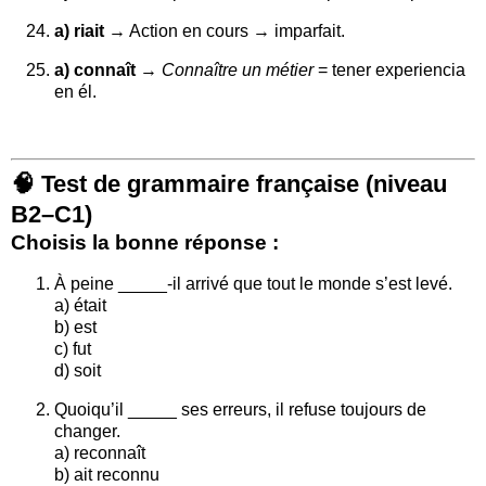
a) riait
→ Action en cours → imparfait.
a) connaît
→
Connaître un métier
= tener experiencia
en él.
🧠
Test de grammaire française (niveau
B2–C1)
Choisis la bonne réponse :
À peine _____-il arrivé que tout le monde s’est levé.
a) était
b) est
c) fut
d) soit
Quoiqu’il _____ ses erreurs, il refuse toujours de
changer.
a) reconnaît
b) ait reconnu