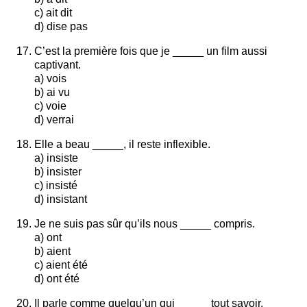
c) ait dit
d) dise pas
C’est la première fois que je _____ un film aussi
captivant.
a) vois
b) ai vu
c) voie
d) verrai
Elle a beau _____, il reste inflexible.
a) insiste
b) insister
c) insisté
d) insistant
Je ne suis pas sûr qu’ils nous _____ compris.
a) ont
b) aient
c) aient été
d) ont été
Il parle comme quelqu’un qui _____ tout savoir.