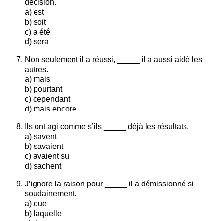
décision.
a) est
b) soit
c) a été
d) sera
Non seulement il a réussi, _____ il a aussi aidé les
autres.
a) mais
b) pourtant
c) cependant
d) mais encore
Ils ont agi comme s’ils _____ déjà les résultats.
a) savent
b) savaient
c) avaient su
d) sachent
J’ignore la raison pour _____ il a démissionné si
soudainement.
a) que
b) laquelle