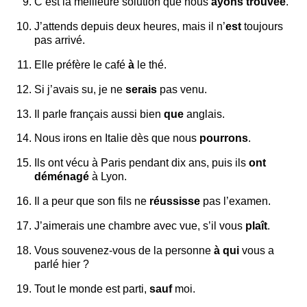
C’est la meilleure solution que nous
ayons trouvée
.
J’attends depuis deux heures, mais il n’
est
toujours
pas arrivé.
Elle préfère le café
à
le thé.
Si j’avais su, je ne
serais
pas venu.
Il parle français aussi bien
que
anglais.
Nous irons en Italie dès que nous
pourrons
.
Ils ont vécu à Paris pendant dix ans, puis ils
ont
déménagé
à Lyon.
Il a peur que son fils ne
réussisse
pas l’examen.
J’aimerais une chambre avec vue, s’il vous
plaît
.
Vous souvenez-vous de la personne
à qui
vous a
parlé hier ?
Tout le monde est parti,
sauf
moi.