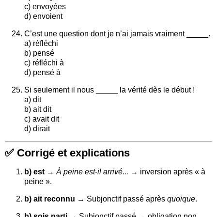
c) envoyées
d) envoient
C’est une question dont je n’ai jamais vraiment _____.
a) réfléchi
b) pensé
c) réfléchi à
d) pensé à
Si seulement il nous _____ la vérité dès le début !
a) dit
b) ait dit
c) avait dit
d) dirait
✅
Corrigé et explications
b) est
→
À peine est-il arrivé...
→ inversion après « à
peine ».
b) ait reconnu
→ Subjonctif passé après
quoique
.
b) sois parti
→ Subjonctif passé → obligation non