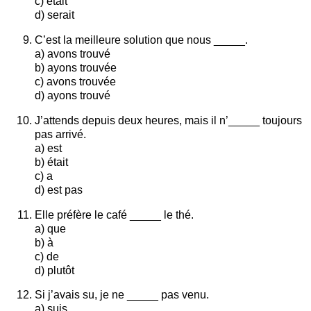
c) était
d) serait
C’est la meilleure solution que nous _____.
a) avons trouvé
b) ayons trouvée
c) avons trouvée
d) ayons trouvé
J’attends depuis deux heures, mais il n’_____ toujours
pas arrivé.
a) est
b) était
c) a
d) est pas
Elle préfère le café _____ le thé.
a) que
b) à
c) de
d) plutôt
Si j’avais su, je ne _____ pas venu.
a) suis