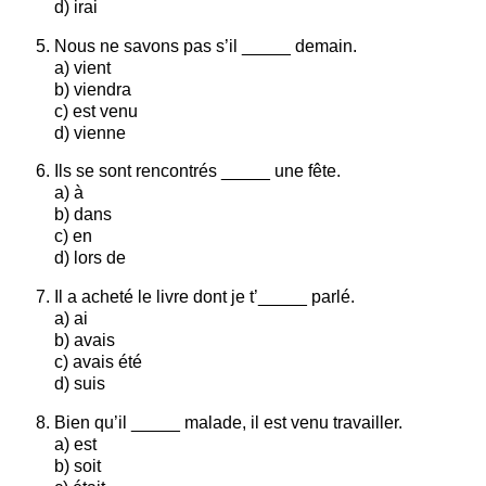
d) irai
Nous ne savons pas s’il _____ demain.
a) vient
b) viendra
c) est venu
d) vienne
Ils se sont rencontrés _____ une fête.
a) à
b) dans
c) en
d) lors de
Il a acheté le livre dont je t’_____ parlé.
a) ai
b) avais
c) avais été
d) suis
Bien qu’il _____ malade, il est venu travailler.
a) est
b) soit