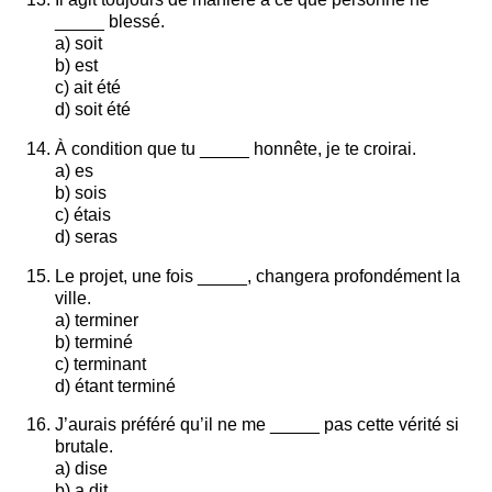
_____ blessé.
a) soit
b) est
c) ait été
d) soit été
À condition que tu _____ honnête, je te croirai.
a) es
b) sois
c) étais
d) seras
Le projet, une fois _____, changera profondément la
ville.
a) terminer
b) terminé
c) terminant
d) étant terminé
J’aurais préféré qu’il ne me _____ pas cette vérité si
brutale.
a) dise
b) a dit