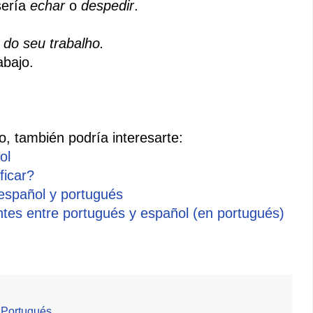
sería
echar
o
despedir
.
do seu trabalho.
abajo.
o, también podría interesarte:
ol
ficar?
 español y portugués
ntes entre portugués y español (en portugués)
,
Portugués