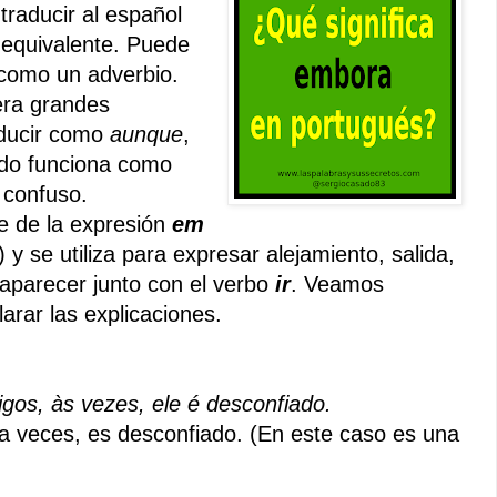
 traducir al español
equivalente. Puede
 como un adverbio.
ra grandes
aducir como
aunque
,
ndo funciona como
 confuso.
e de la expresión
em
y se utiliza para expresar alejamiento, salida,
e aparecer junto con el verbo
ir
. Veamos
arar las explicaciones.
gos, às vezes, ele é desconfiado.
 veces, es desconfiado.
(En este caso es una