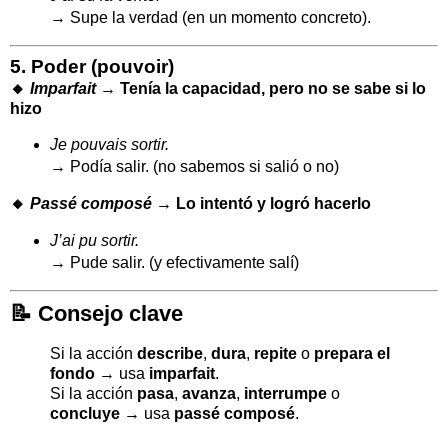
→ Supe la verdad (en un momento concreto).
5.
Poder (pouvoir)
🔸
Imparfait
→ Tenía la capacidad, pero no se sabe si lo
hizo
Je pouvais sortir.
→ Podía salir. (no sabemos si salió o no)
🔸
Passé composé
→ Lo intentó y logró hacerlo
J’ai pu sortir.
→ Pude salir. (y efectivamente salí)
📝
Consejo clave
Si la acción
describe
,
dura
,
repite
o
prepara el
fondo
→ usa
imparfait
.
Si la acción
pasa
,
avanza
,
interrumpe
o
concluye
→ usa
passé composé
.