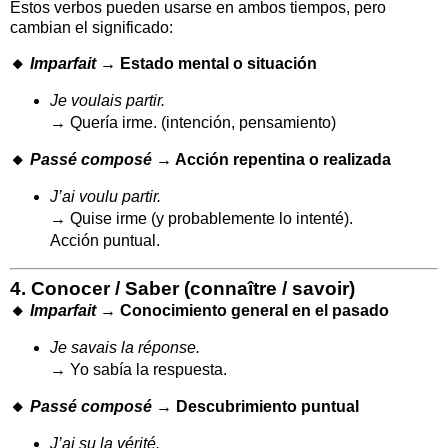
Estos verbos pueden usarse en ambos tiempos, pero
cambian el significado:
🔸
Imparfait
→ Estado mental o situación
Je voulais partir.
→ Quería irme. (intención, pensamiento)
🔸
Passé composé
→ Acción repentina o realizada
J’ai voulu partir.
→ Quise irme (y probablemente lo intenté).
Acción puntual.
4.
Conocer / Saber (connaître / savoir)
🔸
Imparfait
→ Conocimiento general en el pasado
Je savais la réponse.
→ Yo sabía la respuesta.
🔸
Passé composé
→ Descubrimiento puntual
J’ai su la vérité.