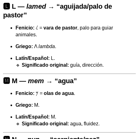
🅻 L —
lamed
→ “aguijada/palo de
pastor”
Fenicio:
𐤋 =
vara de pastor
, palo para guiar
animales.
Griego:
Λ
lambda
.
Latín/Español:
L.
🔹
Significado original:
guía, dirección.
🅼 M —
mem
→ “agua”
Fenicio:
𐤌 =
olas de agua
.
Griego:
Μ.
Latín/Español:
M.
🔹
Significado original:
agua, fluidez.