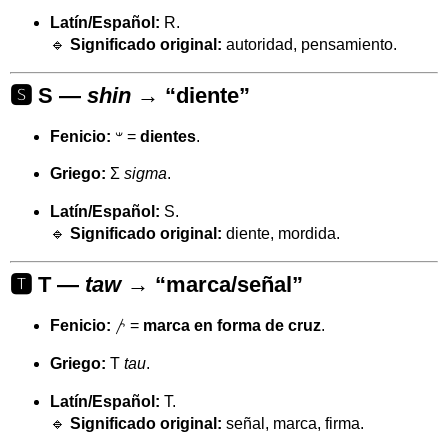
Latín/Español:
R.
🔹
Significado original:
autoridad, pensamiento.
🆂 S —
shin
→ “diente”
Fenicio:
𐤔 =
dientes
.
Griego:
Σ
sigma
.
Latín/Español:
S.
🔹
Significado original:
diente, mordida.
🆃 T —
taw
→ “marca/señal”
Fenicio:
𐤕 =
marca en forma de cruz
.
Griego:
Τ
tau
.
Latín/Español:
T.
🔹
Significado original:
señal, marca, firma.