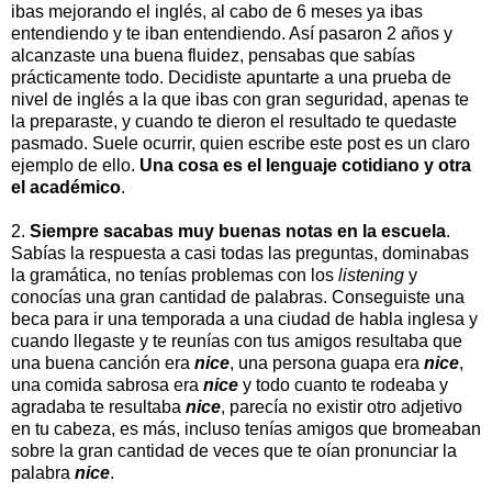
ibas mejorando el inglés, al cabo de 6 meses ya ibas
entendiendo y te iban entendiendo. Así pasaron 2 años y
alcanzaste una buena fluidez, pensabas que sabías
prácticamente todo. Decidiste apuntarte a una prueba de
nivel de inglés a la que ibas con gran seguridad, apenas te
la preparaste, y cuando te dieron el resultado te quedaste
pasmado. Suele ocurrir, quien escribe este post es un claro
ejemplo de ello.
Una cosa es el lenguaje cotidiano y otra
el académico
.
2.
Siempre sacabas muy buenas notas en la escuela
.
Sabías la respuesta a casi todas las preguntas, dominabas
la gramática, no tenías problemas con los
listening
y
conocías una gran cantidad de palabras. Conseguiste una
beca para ir una temporada a una ciudad de habla inglesa y
cuando llegaste y te reunías con tus amigos resultaba que
una buena canción era
nice
, una persona guapa era
nice
,
una comida sabrosa era
nice
y todo cuanto te rodeaba y
agradaba te resultaba
nice
, parecía no existir otro adjetivo
en tu cabeza, es más, incluso tenías amigos que bromeaban
sobre la gran cantidad de veces que te oían pronunciar la
palabra
nice
.